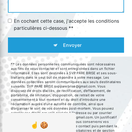
En cochant cette case, j'accepte les conditions
particulières ci-dessous **
Envoyer
** Les données personnelles communiquées sont nécessaires
aux fins de vous contacter et sont enregistrées dans un fichier
informatisé. Elles sont destinées à SVP PARE BRISE et ses sous-
traitants dans le seul but de répondre à votre message. Les
données collectées seront communiquées aux seuls destinataires
suivants: SVP PARE BRISE svpparebrise@gmail.com. Vous
disposez de droits d’accès, de rectification, d’effacement, de
portabilité, de limitation, d’opposition, de retrait de votre
consentement à tout moment et du droit d’introduire une
réclamation auprès d’une autorité de contrôle, ainsi que
d’organiser le sort de vos données post-mortem. Vous pouvez
exercer ces droits par voie postale à l'adresse ou par courrier
électronique à l'adresse svpparebrise@gmail.com. Un justificatif
d'identité pourra vous être demandé. Nous conservons vos
données pendant la période de prise de contact puis pendant la
durée de prescription légale aux fins probatoires et de gestion