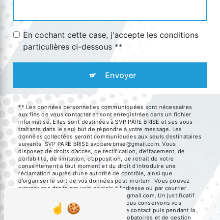
En cochant cette case, j'accepte les conditions
particulières ci-dessous **
Envoyer
** Les données personnelles communiquées sont nécessaires
aux fins de vous contacter et sont enregistrées dans un fichier
informatisé. Elles sont destinées à SVP PARE BRISE et ses sous-
traitants dans le seul but de répondre à votre message. Les
données collectées seront communiquées aux seuls destinataires
suivants: SVP PARE BRISE svpparebrise@gmail.com. Vous
disposez de droits d’accès, de rectification, d’effacement, de
portabilité, de limitation, d’opposition, de retrait de votre
consentement à tout moment et du droit d’introduire une
réclamation auprès d’une autorité de contrôle, ainsi que
d’organiser le sort de vos données post-mortem. Vous pouvez
exercer ces droits par voie postale à l'adresse ou par courrier
électronique à l'adresse svpparebrise@gmail.com. Un justificatif
d'identité pourra vous être demandé. Nous conservons vos
données pendant la période de prise de contact puis pendant la
durée de prescription légale aux fins probatoires et de gestion