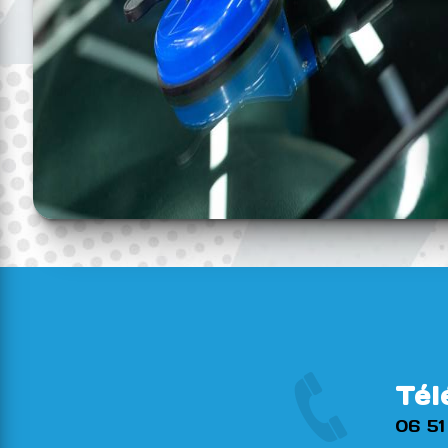
Tél
06 51