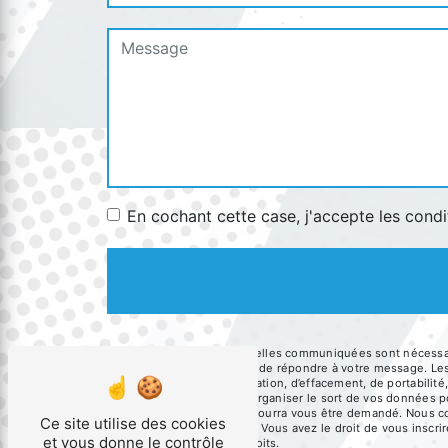
En cochant cette case, j'accepte les condi
** Les données personnelles communiquées sont nécessaires
traitants dans le seul but de répondre à votre message. 
droits d’accès, de rectification, d’effacement, de portabili
de contrôle, ainsi que d’organiser le sort de vos données 
Un justificatif d'identité pourra vous être demandé. Nous 
Ce site utilise des cookies
gestion des contentieux. Vous avez le droit de vous inscri
et vous donne le contrôle
d’informations sur vos droits.