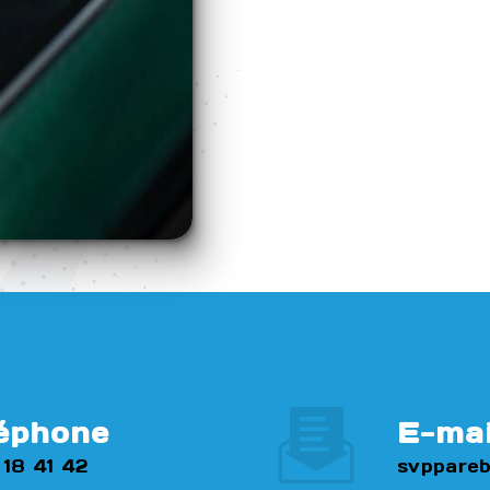
éphone
E-mai
 18 41 42
svppareb