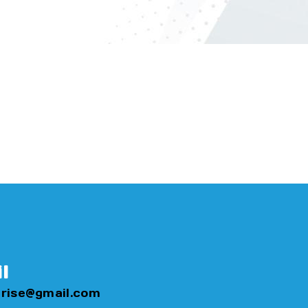
l
rise@gmail.com