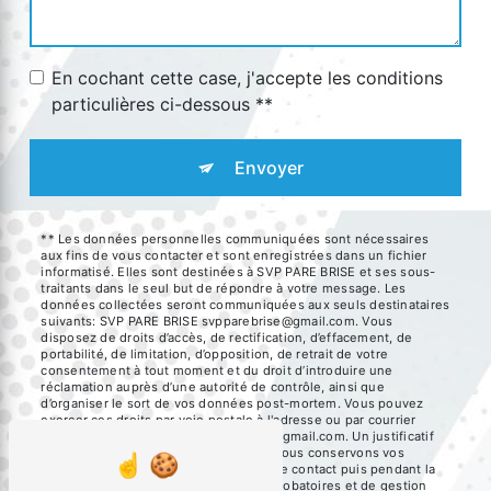
En cochant cette case, j'accepte les conditions
particulières ci-dessous **
Envoyer
** Les données personnelles communiquées sont nécessaires
aux fins de vous contacter et sont enregistrées dans un fichier
informatisé. Elles sont destinées à SVP PARE BRISE et ses sous-
traitants dans le seul but de répondre à votre message. Les
données collectées seront communiquées aux seuls destinataires
suivants: SVP PARE BRISE svpparebrise@gmail.com. Vous
disposez de droits d’accès, de rectification, d’effacement, de
portabilité, de limitation, d’opposition, de retrait de votre
consentement à tout moment et du droit d’introduire une
réclamation auprès d’une autorité de contrôle, ainsi que
d’organiser le sort de vos données post-mortem. Vous pouvez
exercer ces droits par voie postale à l'adresse ou par courrier
électronique à l'adresse svpparebrise@gmail.com. Un justificatif
d'identité pourra vous être demandé. Nous conservons vos
données pendant la période de prise de contact puis pendant la
durée de prescription légale aux fins probatoires et de gestion