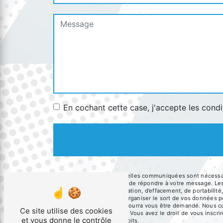
En cochant cette case, j'accepte les condi
** Les données personnelles communiquées sont nécessaires
traitants dans le seul but de répondre à votre message. 
droits d’accès, de rectification, d’effacement, de portabili
de contrôle, ainsi que d’organiser le sort de vos données 
Un justificatif d'identité pourra vous être demandé. Nous 
Ce site utilise des cookies
gestion des contentieux. Vous avez le droit de vous inscri
et vous donne le contrôle
d’informations sur vos droits.