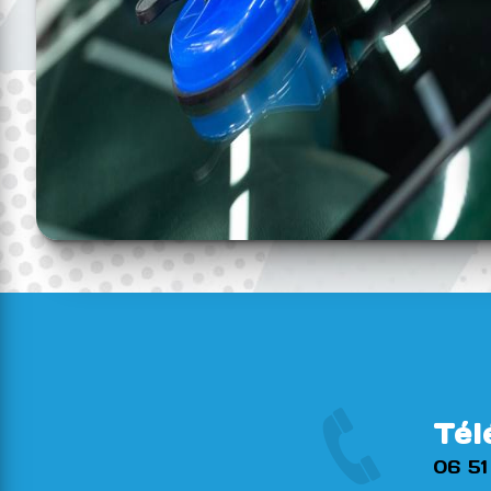
Tél
06 51