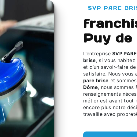
SVP PARE BRI
franchi
Puy de
L’entreprise
SVP PARE
brise
, si vous habitez
et d’un savoir-faire d
satisfaire. Nous vous
pare brise
et sommes à
Dôme
, nous sommes à
renseignements nécess
métier est avant tout 
encore plus notre dési
travaille avec propreté