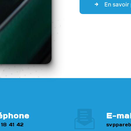
En savoir 
éphone
E-mai
 18 41 42
svppareb